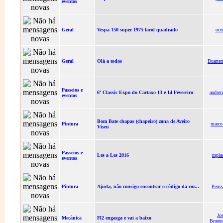
eventos
Geral
Vespa 150 super 1975 farol quadrado
ori
Geral
Olá a todos
Duarte
Passeios e
6ª Classic Expo do Cartaxo 13 e 14 Fevereiro
andrer
eventos
Bom Bate chapas (chapeiro) zona de Aveiro
Pintura
marco
Viseu
Passeios e
Les a Les 2016
mpla
eventos
Pintura
Ajuda, não consigo encontrar o código da cor...
Perez
Jo
Mecânica
Fl2 engasga e vai a baixo
Branq