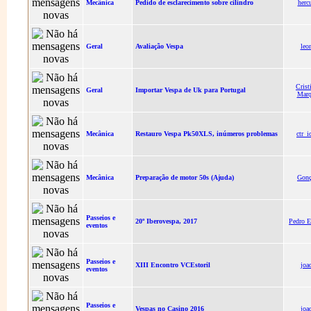
Mecânica
Pedido de esclarecimento sobre cilindro
herc
Geral
Avaliação Vespa
leo
Crist
Geral
Importar Vespa de Uk para Portugal
Marq
Mecânica
Restauro Vespa Pk50XLS, inúmeros problemas
ctr_i
Mecânica
Preparação de motor 50s (Ajuda)
Gonç
Passeios e
20º Iberovespa, 2017
Pedro E
eventos
Passeios e
XIII Encontro VCEstoril
joa
eventos
Passeios e
Vespas no Casino 2016
joa