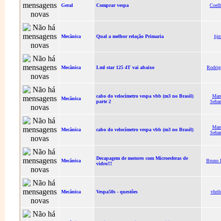
Geral
Comprar vespa
Coel
Mecânica
Qual a melhor relação Primaria
hjm
Mecânica
Lml star 125 4T vai abaixo
Rodrig
cabo do velocímetro vespa vbb (m3 no Brasil)
Mar
Mecânica
parte 2
Sebas
Mar
Mecânica
cabo do velocímetro vespa vbb (m3 no Brasil)
Sebas
Decapagem de motores com Microesferas de
Mecânica
Bruno 
vidro!!!
Mecânica
Vespa50s - questões
vhrib