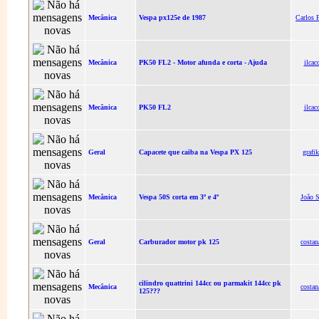
Mecânica
Vespa px125e de 1987
Carlos F
Mecânica
PK50 FL2 - Motor afunda e corta - Ajuda
ilcac
Mecânica
PK50 FL2
ilcac
Geral
Capacete que caiba na Vespa PX 125
grafi
Mecânica
Vespa 50S corta em 3º e 4º
João 
Geral
Carburador motor pk 125
costan
cilindro quattrini 144cc ou parmakit 144cc pk
Mecânica
costan
125???