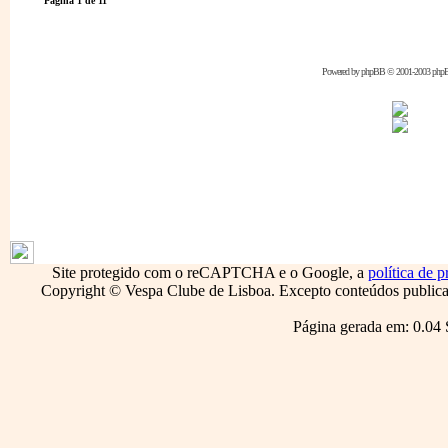
Página
1
de
11
Powered by
phpBB
© 2001-2003 php
1795
Site protegido com o reCAPTCHA e o Google, a
política de p
Copyright © Vespa Clube de Lisboa. Excepto conteúdos publicado
Página gerada em: 0.04