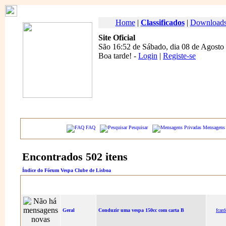
Home
|
Classificados
|
Download
Site Oficial
São 16:52 de Sábado, dia 08 de Agosto
Boa tarde
! -
Login
|
Registe-se
FAQ
Pesquisar
Mensagens 
Encontrados 502 itens
Índice do Fórum Vespa Clube de Lisboa
Fórum
Tópicos
Aut
Geral
Conduzir uma vespa 150cc com carta B
fcar