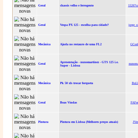
Geral
chassis velho e ferrogento
15267ca
Geral
Vespa PX 125 - escolha para cidade?
jorge_o
Mecânica
Ajuda no restauro de uma FL2
GCod
Apresentação - nunomartinez - GTS 125 i.e.
Geral
nunoma
Super - Lisboa
Mecânica
Pk 50 xls trocar forqueta
BuL
Geral
Boas Vindas
FAFer
Pintura
Pintura em Lisboa (Melhores preços atuais)
JVe