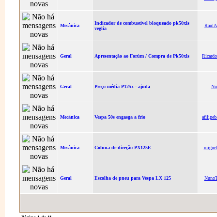
Indicador de combustivel bloqueado pk50xls
Mecânica
RaulA
veglia
Geral
Apresentação ao Forúm / Compra de Pk50xls
Ricard
Geral
Preço média P125x - ajuda
Nu
Mecânica
Vespa 50s engasga a frio
afilipe
Mecânica
Coluna de direção PX125E
migue
Geral
Escolha de pneu para Vespa LX 125
NunoT