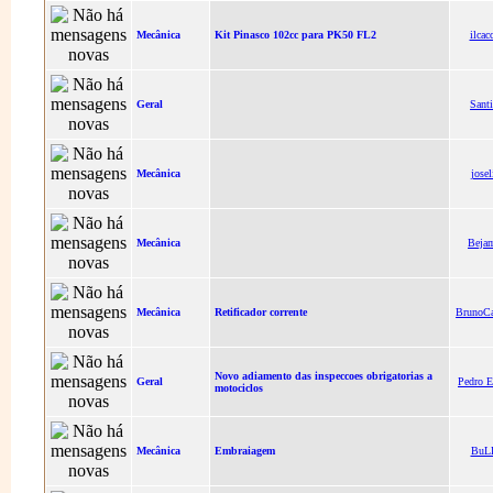
Mecânica
Kit Pinasco 102cc para PK50 FL2
ilcac
Geral
Sant
Mecânica
jose
Mecânica
Beja
Mecânica
Retificador corrente
BrunoCa
Novo adiamento das inspeccoes obrigatorias a
Geral
Pedro E
motociclos
Mecânica
Embraiagem
BuL