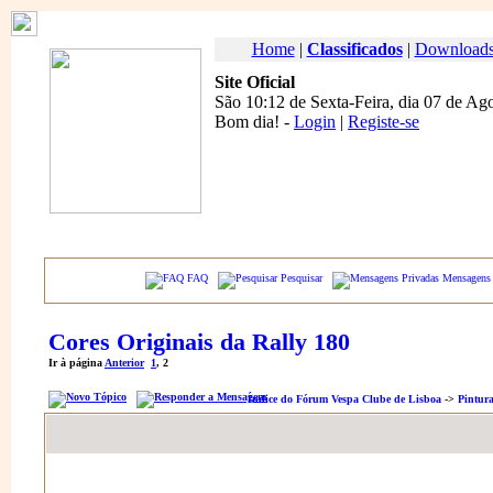
Home
|
Classificados
|
Download
Site Oficial
São 10:12 de Sexta-Feira, dia 07 de Ag
Bom dia
! -
Login
|
Registe-se
FAQ
Pesquisar
Mensagens 
Cores Originais da Rally 180
Ir à página
Anterior
1
,
2
Índice do Fórum Vespa Clube de Lisboa
->
Pintur
Autor