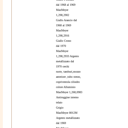
dal 1968 al 1969
MaxMeyer
1,298,2902
Giallo Arancio dal
1968 al 1969
MaxMeyer
1,298,2916
Giallo Crono
dal 1970
MaxMeyer
1,298,2933 Argento
metallizzato dal
1970 cerchi
ruote, tamburi,mozzo
anteriore ,tubo sterzo,
copriventola cilindro
colore Alluminio
MaxMeyer 1,268,0983
Antiruggine interno
telaio
Grigio
MaxMeyer 8012M
Argento metallizzato
dal 1969