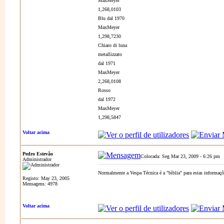
MaxMeyer
1,268,0103
Blu dal 1970
MaxMeyer
1,298,7230
Chiaro di luna
metallizzato
dal 1971
MaxMeyer
2,268,0108
Rosso
dal 1972
MaxMeyer
1,298,5847
Voltar acima
Pedro Estevão
Colocada: Seg Mar 23, 2009 - 6:26 pm
Administrador
Normalmente a Vespa Técnica é a "bíblia" para estas informaçõe
Registo: May 23, 2005
Mensagens: 4978
Voltar acima