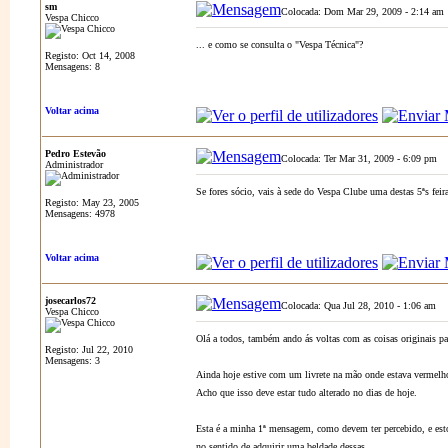
sm
Colocada: Dom Mar 29, 2009 - 2:14 am
Vespa Chicco
... e como se consulta o "Vespa Técnica"?
Registo: Oct 14, 2008
Mensagens: 8
Voltar acima
Pedro Estevão
Colocada: Ter Mar 31, 2009 - 6:09 pm
A
Administrador
Se fores sócio, vais à sede do Vespa Clube uma destas 5ªs feira
Registo: May 23, 2005
Mensagens: 4978
Voltar acima
josecarlos72
Colocada: Qua Jul 28, 2010 - 1:06 am
A
Vespa Chicco
Olá a todos, também ando ás voltas com as coisas originais p
Registo: Jul 22, 2010
Mensagens: 3
Ainda hoje estive com um livrete na mão onde estava vermelho
Acho que isso deve estar tudo alterado no dias de hoje.
Esta é a minha 1ª mensagem, como devem ter percebido, e esto
no sentido de adquirir uma beldade dessas.