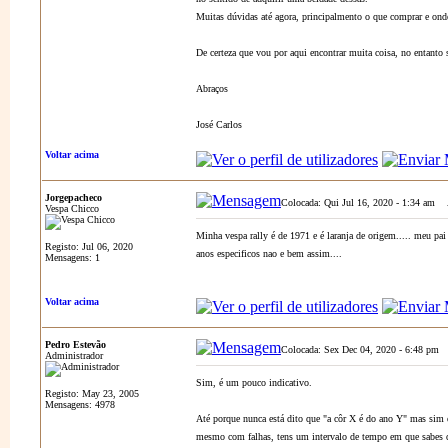
Muitas dúvidas até agora, principalmento o que comprar e onde
De certeza que vou por aqui encontrar muita coisa, no entanto 
Abraços
José Carlos
Voltar acima
Jorgepacheco
Colocada: Qui Jul 16, 2020 - 1:34 am
A
Vespa Chicco
Minha vespa rally é de 1971 e é laranja de origem..... meu pa
Registo: Jul 06, 2020
anos especificos nao e bem assim....
Mensagens: 1
Voltar acima
Pedro Estevão
Colocada: Sex Dec 04, 2020 - 6:48 pm
A
Administrador
Sim, é um pouco indicativo.
Registo: May 23, 2005
Mensagens: 4978
Até porque nunca está dito que "a côr X é do ano Y" mas sim q
mesmo com falhas, tens um intervalo de tempo em que sabes q