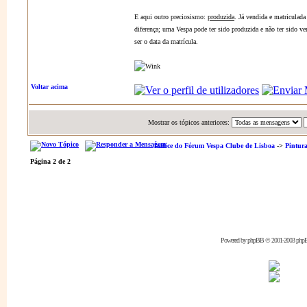
E aqui outro preciosismo:
produzida
. Já vendida e matriculada
diferença; uma Vespa pode ter sido produzida e não ter sido v
ser o data da matrícula.
Voltar acima
Mostrar os tópicos anteriores:
Índice do Fórum Vespa Clube de Lisboa
->
Pintur
Página
2
de
2
Powered by
phpBB
© 2001-2003 php