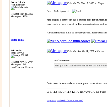
Pedro Estevão
Colocada: Ter Mar 18, 2008 - 1:23 pm
A
Administrador
Pois... Tudo é possível...
Registo: May 23, 2005
Mensagens: 4978
Mas imagina o cenário em que o anterior dono fez um trabalho 
mas... pode ser uma alternativa. E os rastos da anterior pintura
Ainda assim podes pintar da cor que quiseres. Basta depois ire
Voltar acima
joão santos
Colocada: Sex Abr 11, 2008 - 9:31 am
A
Vespa 300 GT
sergy escreveu:
Registo: Nov 16, 2007
Mensagens: 346
Pelo que ouvi falar da motoatellier eles sao muito care
Local/Origem: Cartaxo
Então deves de saber mais ou menos quanto levam de um restau
_________________
50 S, FL2, 125 GTR,PX 125 T5, Rally 200,GTS 300 Super.
http://vespacribatejo.forummaroc.net/