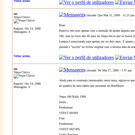
Voltar acima
sm
Colocada: Qua Mar 11, 2009 - 11:21 pm
Vespa Chicco
Boas
Registo: Oct 14, 2008
Reavivo este post apenas com a intenção de ajudar alguem que 
Mensagens: 8
180, mas no livro dos 60 anos da Vespa diz-se que só houve du
Laranja é mencionado para apenas um ou dois anos. E quanto 
pintada e "escrita" no livrete original com a mesma data da mat
Voltar acima
sm
Colocada: Ter Mar 17, 2009 - 1:47 pm
A
Vespa Chicco
Ainda para os eventuais interessados neste tema, registe-se que
Registo: Oct 14, 2008
de quadro) de uma tabela que encontrei da MaxMeyer:
Mensagens: 8
Vespa 180 Rally 1968
Inizio
Produzione
VSD1T 001001
Fine
Produzione
VSD1T 0027495
Giallo Positano