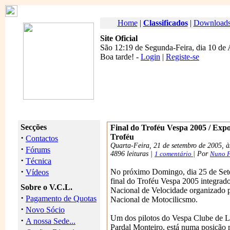
Home
|
Classificados
|
Download
Site Oficial
São 12:19 de Segunda-Feira, dia 10 de
Boa tarde
! -
Login
|
Registe-se
Secções
Final do Troféu Vespa 2005 / Expo
·
Troféu
Contactos
Quarta-Feira, 21 de setembro de 2005, à
·
Fórums
4896 leituras |
1 comentário
| Por
Nuno F
·
Técnica
·
No próximo Domingo, dia 25 de Sete
Vídeos
final do Troféu Vespa 2005 integra
Sobre o V.C.L.
Nacional de Velocidade organizado 
·
Pagamento de Quotas
Nacional de Motocilicsmo.
·
Novo Sócio
Um dos pilotos do Vespa Clube de L
·
A nossa Sede...
Pardal Monteiro, está numa posição 