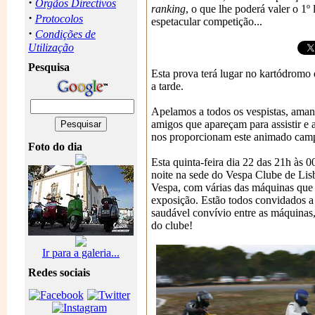
·
Orgãos Directivos
ranking
, o que lhe poderá valer o 1º 
·
Protocolos
espetacular competição...
·
Condições de
Utilização
Pesquisa
Esta prova terá lugar no kartódromo
a tarde.
Apelamos a todos os vespistas, aman
amigos que apareçam para assistir e a
nos proporcionam este animado cam
Foto do dia
Esta quinta-feira dia 22 das 21h às 0
noite na sede do Vespa Clube de Lis
Vespa, com várias das máquinas qu
exposição. Estão todos convidados a
saudável convívio entre as máquinas
do clube!
Ir para a galeria...
Redes sociais