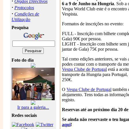
·
Orgãos Directivos
6 a 9 de Junho na Hungria
. Sob a
·
Protocolos
Vespa World Club este é o encontro
·
Condições de
Vespista.
Utilização
Formatos de inscrições no evento:
Pesquisa
FULL - Inscrição com bilhete complet
Gala) 90€ por pessoa.
LIGHT - Inscrição com bilhete sem ja
jantar de Gala) 75€ por pessoa.
Tal como edições anteriores, se vais 
Foto do dia
podes contar com o transporte da me
Vespa Clube de Portugal
está a aceit
transporte da Hungria para Portugal,
250€.
O
Vespa Clube de Portugal
também d
alojamento. Tens todas as informaçõ
registo.
Ir para a galeria...
Reservas até ao próximo dia 20 de
Redes sociais
Se ainda não reservaste o teu luga
aqui
!