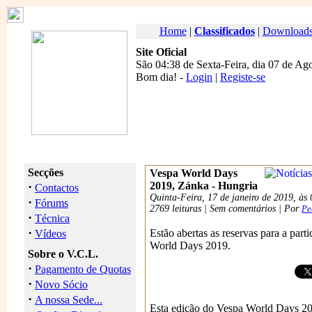
Home
|
Classificados
|
Download
Site Oficial
São 04:38 de Sexta-Feira, dia 07 de Ag
Bom dia
! -
Login
|
Registe-se
Secções
Vespa World Days
·
2019, Zánka - Hungria
Contactos
Quinta-Feira, 17 de janeiro de 2019, às
·
Fórums
2769 leituras | Sem comentários | Por
Pe
·
Técnica
·
Estão abertas as reservas para a part
Vídeos
World Days 2019.
Sobre o V.C.L.
·
Pagamento de Quotas
·
Novo Sócio
·
A nossa Sede...
Esta edição do Vespa World Days 201