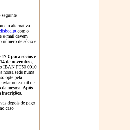
 seguinte
u em alternativa
lisboa.pt
com o
te e-mail devem
 o número de sócio e
e
17 € para sócios
e
a 14 de novembro
,
ra o IBAN PT50 0010
a nossa sede numa
aso opte pela
enviar no e-mail de
vo da mesma.
Após
 inscrições
.
tivas depois de pago
 no caso