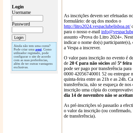
Login
Username
As inscrições devem ser efetuadas no
formulário: de qq dos modos o
Password
http://litro2024.vespaclubelisboa.pt/
o
para o nosso e-mail
info@vespaclube
assunto «Prova do Litro 2024». Nes
indicar o nome do(s) participante(s),
Ainda não tem uma conta?
a Vespa a inscrever.
Pode criar uma
aqui
. Como
utilizador registado, pode
configurar o site de acordo
O valor para inscrição no evento é d
com as suas preferências,
de
20 € para não sócios
até
5ª feir
além de ter outras vantagens
exclusivas.
pode ser pago por transferência pa
0000 42056740001 52 ou entregue n
quinta-feira entre as 21h e as 24h. C
transferência, não se esqueça de nos 
inscrição uma cópia do comprovati
dia 14 de novembro não se aceitam
As pré-inscrições só passarão a efec
o valor da inscrição (ou confirmado,
de transferência).