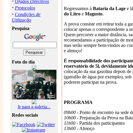
·
Orgãos Directivos
·
Protocolos
Regressamos à
Bataria da Lage
e l
·
do Litro
e
Magusto
.
Condições de
Utilização
A prova consiste em retirar toda a ga
Pesquisa
colocar apenas o correspondente a u
Quem percorrer a maior distância, s
recomendamos a participação de mot
mas serão sempre bem-vindos ao con
e almoço!
É responsabilidade dos participa
Foto do dia
reservatório de 5l, devidamente id
colocação da sua gasolina depois de 
(garrafão de água por exemplo), sob 
poderem participar na prova.
PROGRAMA
Ir para a galeria...
09h00
- Ponto de encontro na sede d
Redes sociais
10h00
- Preparação da Prova na Bata
11h00
- Partida dos participantes
13h00
- Almoço