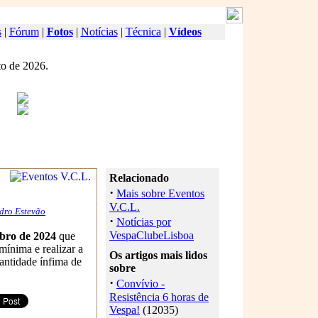
s
|
Fórum
|
Fotos
|
Notícias
|
Técnica
|
Vídeos
o de 2026.
Relacionado
·
Mais sobre Eventos
V.C.L.
dro Estevão
·
Notícias por
VespaClubeLisboa
bro de 2024
que
mínima e realizar a
Os artigos mais lidos
antidade ínfima de
sobre
·
Convívio -
Resistência 6 horas de
Vespa!
(12035)