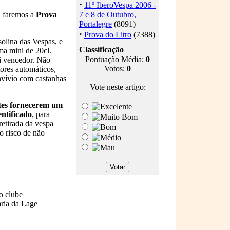
·
11º IberoVespa 2006 -
á faremos a
Prova
7 e 8 de Outubro,
Portalegre
(8091)
·
Prova do Litro
(7388)
solina das Vespas, e
Classificação
ma mini de 20cl.
Pontuação Média:
0
ai vencedor. Não
Votos:
0
ores automáticos,
vívio com castanhas
Vote neste artigo:
ntes fornecerem um
entificado
, para
retirada da vespa
o risco de não
o clube
ria da Lage