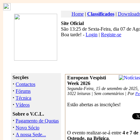
Home
|
Classificados
|
Download
Site Oficial
São 13:25 de Sexta-Feira, dia 07 de Ag
Boa tarde
! -
Login
|
Registe-se
Secções
European Vespisti
·
Week 2026
Contactos
Segunda-Feira, 15 de setembro de 2025,
·
Fórums
1022 leituras | Sem comentários | Por
Pe
·
Técnica
·
Estão abertas as inscrições!
Vídeos
Sobre o V.C.L.
·
Pagamento de Quotas
·
Novo Sócio
O evento realizar-se-á entre
4 e 7 de
·
A nossa Sede...
Ostende, na Bélgica
.