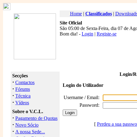
Home
|
Classificados
|
Download
Site Oficial
São 05:00 de Sexta-Feira, dia 07 de Ag
Bom dia
! -
Login
|
Registe-se
Login/Re
Secções
·
Contactos
Login do Utilizador
·
Fórums
·
Técnica
Username / Email:
·
Vídeos
Password:
Sobre o V.C.L.
·
Pagamento de Quotas
·
[
Perdeu a sua passwo
Novo Sócio
·
A nossa Sede...