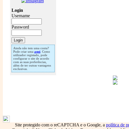
Login
Username
Password
Ainda não tem uma conta?
Pode criar uma
aqui
. Como
utilizador registado, pode
configurar o site de acordo
com as suas preferências,
além de ter outras vantagens
exclusivas.
1792
Site protegido com o reCAPTCHA e o Google, a
política de p