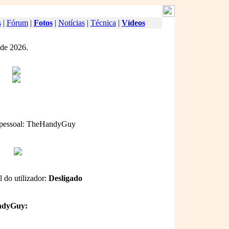
s
|
Fórum
|
Fotos
|
Notícias
|
Técnica
|
Vídeos
 de 2026.
 pessoal: TheHandyGuy
l do utilizador:
Desligado
andyGuy: