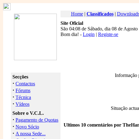
Home
|
Classificados
|
Download
Site Oficial
São 04:08 de Sábado, dia 08 de Agosto
Bom dia
! -
Login
|
Registe-se
Informação
Secções
·
Contactos
·
Fórums
·
Técnica
·
Vídeos
Situação actua
Sobre o V.C.L.
·
Pagamento de Quotas
Ultimos 10 comentários por TheH
·
Novo Sócio
·
A nossa Sede...