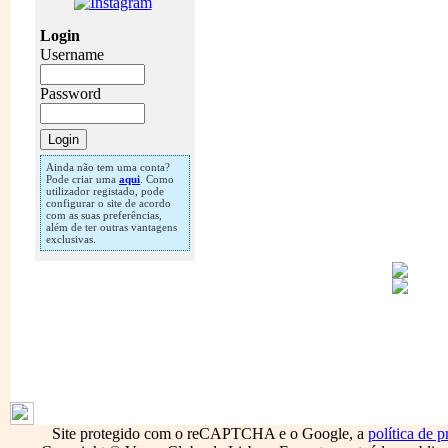
Login
Username
Password
Ainda não tem uma conta?
Pode criar uma
aqui
. Como
utilizador registado, pode
configurar o site de acordo
com as suas preferências,
além de ter outras vantagens
exclusivas.
1796
Site protegido com o reCAPTCHA e o Google, a
política de p