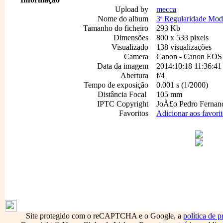
Upload by
mecca
Nome do album
3ª Regularidade Mod
Tamanho do ficheiro
293 Kb
Dimensões
800 x 533 pixeis
Visualizado
138 visualizações
Camera
Canon - Canon EOS 
Data da imagem
2014:10:18 11:36:41
Abertura
f/4
Tempo de exposição
0.001 s (1/2000)
Distância Focal
105 mm
IPTC Copyright
JoÃ£o Pedro Fernan
Favoritos
Adicionar aos favori
1796
Site protegido com o reCAPTCHA e o Google, a
política de p