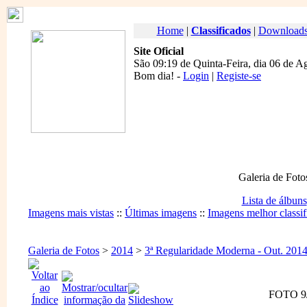
Home
|
Classificados
|
Download
Site Oficial
São 09:19 de Quinta-Feira, dia 06 de A
Bom dia
! -
Login
|
Registe-se
Galeria de Foto
Lista de álbuns
Imagens mais vistas
::
Últimas imagens
::
Imagens melhor classif
Galeria de Fotos
>
2014
>
3ª Regularidade Moderna - Out. 201
FOTO 9