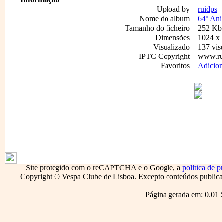
Upload by
ruidps
Nome do album
64º Ani
Tamanho do ficheiro
252 Kb
Dimensões
1024 x 
Visualizado
137 vis
IPTC Copyright
www.ru
Favoritos
Adicion
1795
Site protegido com o reCAPTCHA e o Google, a
política de p
Copyright © Vespa Clube de Lisboa. Excepto conteúdos publicado
Página gerada em: 0.01