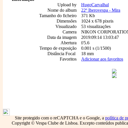
Upload by
HugoCarvalhal
Nome do album
22º Iberovespa - Mira
Tamanho do ficheiro
371 Kb
Dimensões
1024 x 678 pixeis
Visualizado
53 visualizações
Camera
NIKON CORPORATION
Data da imagem
2019:09:14 13:03:47
Abertura
f/5.6
Tempo de exposição
0.001 s (1/1500)
Distância Focal
18 mm
Favoritos
Adicionar aos favoritos
1795
Site protegido com o reCAPTCHA e o Google, a
política de p
Copyright © Vespa Clube de Lisboa. Excepto conteúdos publicado