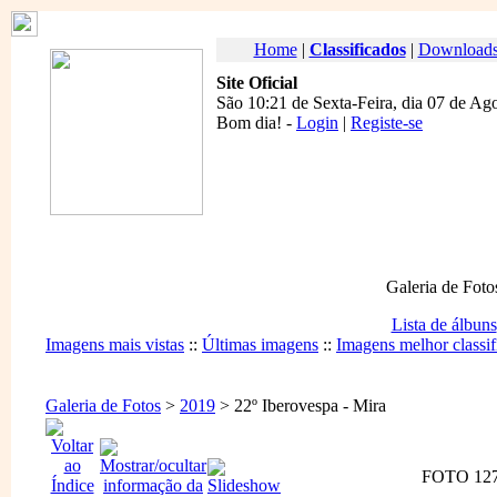
Home
|
Classificados
|
Download
Site Oficial
São 10:21 de Sexta-Feira, dia 07 de Ag
Bom dia
! -
Login
|
Registe-se
Galeria de Foto
Lista de álbuns
Imagens mais vistas
::
Últimas imagens
::
Imagens melhor classif
Galeria de Fotos
>
2019
> 22º Iberovespa - Mira
FOTO 127