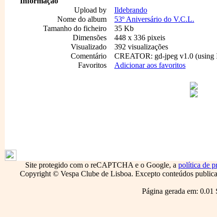
Informação
Upload by
Ildebrando
Nome do album
53º Aniversário do V.C.L.
Tamanho do ficheiro
35 Kb
Dimensões
448 x 336 pixeis
Visualizado
392 visualizações
Comentário
CREATOR: gd-jpeg v1.0 (using I
Favoritos
Adicionar aos favoritos
1796
Site protegido com o reCAPTCHA e o Google, a
política de p
Copyright © Vespa Clube de Lisboa. Excepto conteúdos publicado
Página gerada em: 0.01