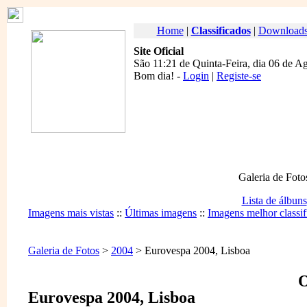
Home
|
Classificados
|
Download
Site Oficial
São 11:21 de Quinta-Feira, dia 06 de A
Bom dia
! -
Login
|
Registe-se
Galeria de Foto
Lista de álbuns
Imagens mais vistas
::
Últimas imagens
::
Imagens melhor classif
Galeria de Fotos
>
2004
> Eurovespa 2004, Lisboa
O
Eurovespa 2004, Lisboa