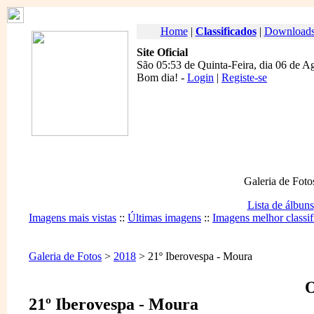
Home
|
Classificados
|
Download
Site Oficial
São 05:53 de Quinta-Feira, dia 06 de A
Bom dia
! -
Login
|
Registe-se
Galeria de Foto
Lista de álbuns
Imagens mais vistas
::
Últimas imagens
::
Imagens melhor classif
Galeria de Fotos
>
2018
> 21º Iberovespa - Moura
O
21º Iberovespa - Moura