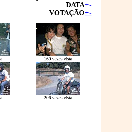
DATA
+
-
VOTAÇÃO
+
-
ta
169 vezes vista
ta
206 vezes vista