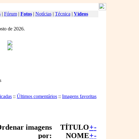
s
|
Fórum
|
Fotos
|
Notícias
|
Técnica
|
Vídeos
osto de 2026.
s
icadas
::
Últimos comentários
::
Imagens favoritas
rdenar imagens
TÍTULO
+
-
por:
NOME
+
-