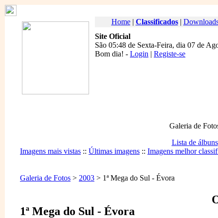
Home
|
Classificados
|
Download
Site Oficial
São 05:48 de Sexta-Feira, dia 07 de Ag
Bom dia
! -
Login
|
Registe-se
Galeria de Foto
Lista de álbuns
Imagens mais vistas
::
Últimas imagens
::
Imagens melhor classif
Galeria de Fotos
>
2003
> 1ª Mega do Sul - Évora
O
1ª Mega do Sul - Évora