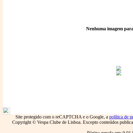
Nenhuma imagem para 
1796
Site protegido com o reCAPTCHA e o Google, a
política de p
Copyright © Vespa Clube de Lisboa. Excepto conteúdos publicado
Página gerada em: 0.01