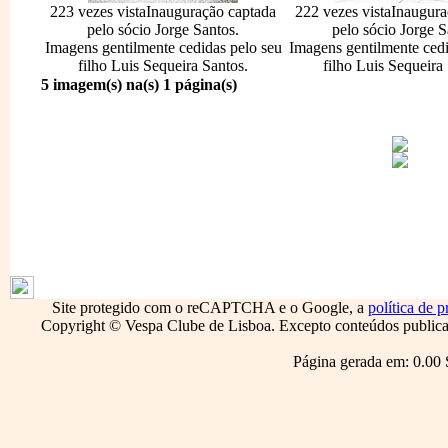
223 vezes vista
Inauguração captada
222 vezes vista
Inaugura
pelo sócio Jorge Santos.
pelo sócio Jorge S
Imagens gentilmente cedidas pelo seu
Imagens gentilmente cedi
filho Luis Sequeira Santos.
filho Luis Sequeira
5 imagem(s) na(s) 1 página(s)
1796
Site protegido com o reCAPTCHA e o Google, a
política de p
Copyright © Vespa Clube de Lisboa. Excepto conteúdos publicado
Página gerada em: 0.00