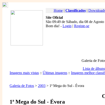
Home
|
Classificados
|
Download
Site Oficial
São 09:49 de Sábado, dia 08 de Agosto
Bom dia
! -
Login
|
Registe-se
Galeria de Foto
Lista de álbuns
Imagens mais vistas
::
Últimas imagens
::
Imagens melhor classif
Galeria de Fotos
>
2003
> 1ª Mega do Sul - Évora
O
1ª Mega do Sul - Évora