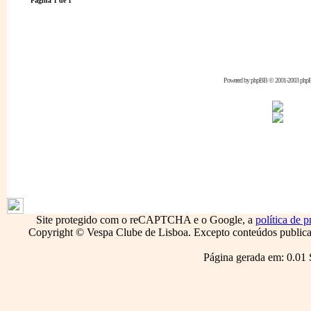
Página
1
de
1
Powered by
phpBB
© 2001-2003 php
1796
Site protegido com o reCAPTCHA e o Google, a
política de p
Copyright © Vespa Clube de Lisboa. Excepto conteúdos publicado
Página gerada em: 0.01