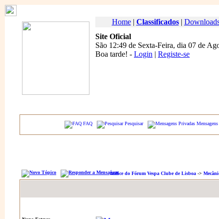
Home
|
Classificados
|
Download
Site Oficial
São 12:49 de Sexta-Feira, dia 07 de Ag
Boa tarde
! -
Login
|
Registe-se
FAQ
Pesquisar
Mensagens 
Índice do Fórum Vespa Clube de Lisboa
->
Mecâni
Autor