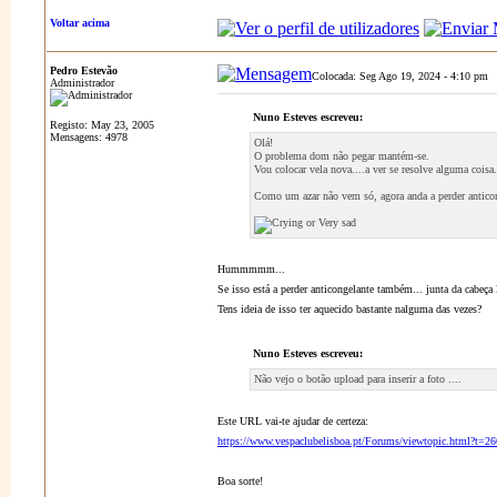
Voltar acima
Pedro Estevão
Colocada: Seg Ago 19, 2024 - 4:10 pm
Administrador
Nuno Esteves escreveu:
Registo: May 23, 2005
Mensagens: 4978
Olá!
O problema dom não pegar mantém-se.
Vou colocar vela nova....a ver se resolve alguma coisa.
Como um azar não vem só, agora anda a perder anticong
Hummmmm...
Se isso está a perder anticongelante também... junta da cabeça
Tens ideia de isso ter aquecido bastante nalguma das vezes?
Nuno Esteves escreveu:
Não vejo o botão upload para inserir a foto ....
Este URL vai-te ajudar de certeza:
https://www.vespaclubelisboa.pt/Forums/viewtopic.html?t=2
Boa sorte!