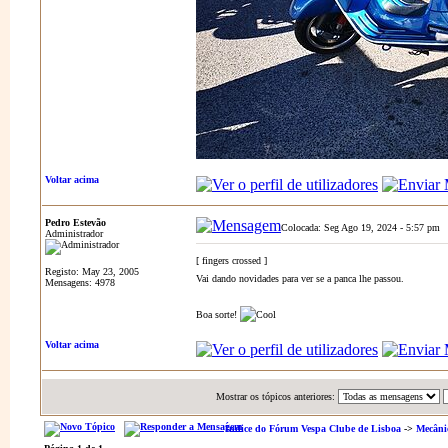
Voltar acima
Pedro Estevão
Colocada: Seg Ago 19, 2024 - 5:57 pm
Administrador
[ fingers crossed ]
Registo: May 23, 2005
Vai dando novidades para ver se a panca lhe passou.
Mensagens: 4978
Boa sorte!
Voltar acima
Mostrar os tópicos anteriores:
Índice do Fórum Vespa Clube de Lisboa
->
Mecâni