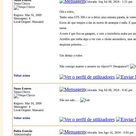
Nuno Esteves
Colocada: Seg Jul 08, 2024 - 1:21 pm
A
Vespa Chicco
Olá a todos,
Registo: Mar 16, 2009
Tenho uma GTS 300 e se a deixo uma semana parada, às vezes 
Mensagens: 4
Local/Origem: Massamá
Estou ali que tempos a dar ao motor de arranque e nada. E quan
tentar.
A sorte é que fica na garagem, e com a insistência acaba por p
Acredito que tenha algo a ver com o choke automático, mas ante
despistar primeiro......
Um abraço a todos.
Não consigo manter o assunto no tópico!!!! Desaparece!!!
Voltar acima
Nuno Esteves
Colocada: Seg Jul 08, 2024 - 9:45 pm
A
Vespa Chicco
Não me safo.....
Registo: Mar 16, 2009
Mensagens: 4
Local/Origem: Massamá
Voltar acima
Pedro Estevão
Colocada: Sex Ago 16, 2024 - 3:03 pm
Administrador