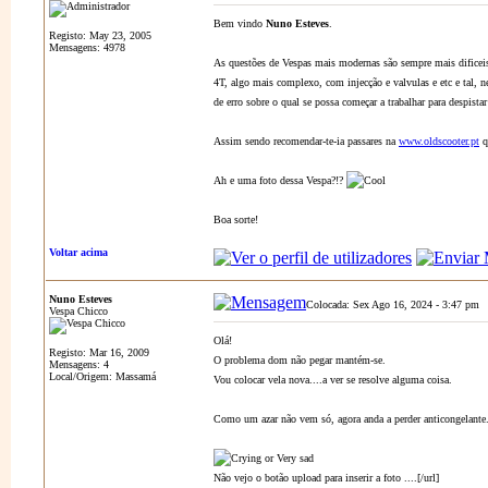
Bem vindo
Nuno Esteves
.
Registo: May 23, 2005
Mensagens: 4978
As questões de Vespas mais modernas são sempre mais dificeis
4T, algo mais complexo, com injecção e valvulas e etc e tal, 
de erro sobre o qual se possa começar a trabalhar para despistar
Assim sendo recomendar-te-ia passares na
www.oldscooter.pt
q
Ah e uma foto dessa Vespa?!?
Boa sorte!
Voltar acima
Nuno Esteves
Colocada: Sex Ago 16, 2024 - 3:47 pm
Vespa Chicco
Olá!
Registo: Mar 16, 2009
O problema dom não pegar mantém-se.
Mensagens: 4
Local/Origem: Massamá
Vou colocar vela nova....a ver se resolve alguma coisa.
Como um azar não vem só, agora anda a perder anticongelante. 
Não vejo o botão upload para inserir a foto ....[/url]