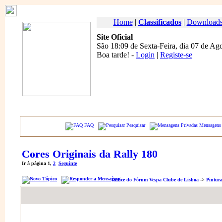
Home
|
Classificados
|
Download
Site Oficial
São 18:09 de Sexta-Feira, dia 07 de Ag
Boa tarde
! -
Login
|
Registe-se
FAQ
Pesquisar
Mensagens 
Cores Originais da Rally 180
Ir à página
1
,
2
Seguinte
Índice do Fórum Vespa Clube de Lisboa
->
Pintur
Autor