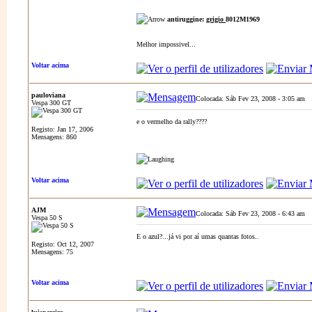
antiruggine:
grigio
8012M1969
Melhor impossivel...
Voltar acima
pauloviana
Colocada: Sáb Fev 23, 2008 - 3:05 am
A
Vespa 300 GT
e o vermelho da rally????
Registo: Jan 17, 2006
Mensagens: 860
Voltar acima
AJM
Colocada: Sáb Fev 23, 2008 - 6:43 am
A
Vespa 50 S
E o azul?...já vi por aí umas quantas fotos..
Registo: Oct 12, 2007
Mensagens: 75
Voltar acima