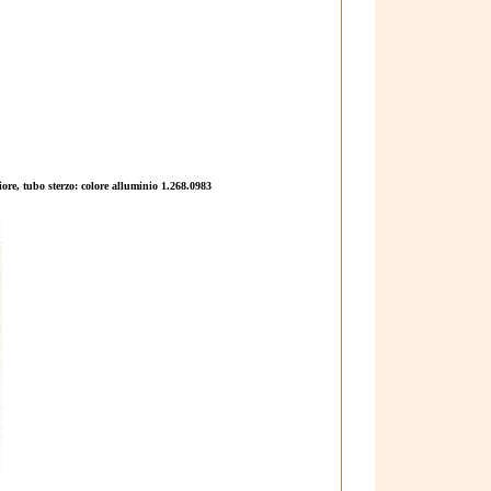
iore, tubo sterzo: colore alluminio 1.268.0983