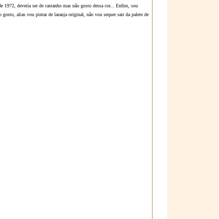
de 1972, deveria ser de castanho mas não gosto dessa cor... Enfim, sou
 gosto, alias vou pintar de laranja original, não vou sequer sair da palete de