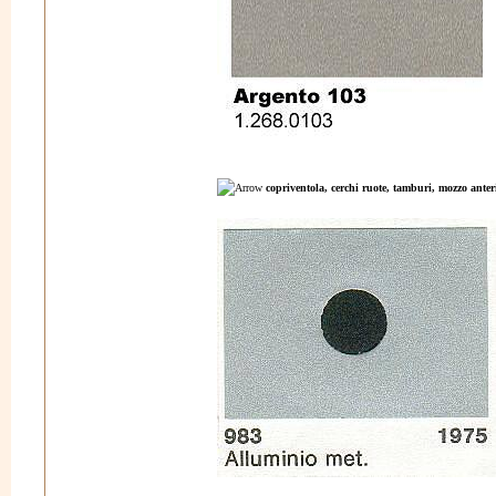
copriventola, cerchi ruote, tamburi, mozzo anter