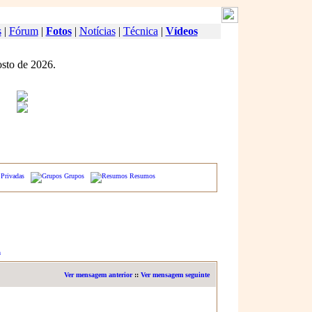
s
|
Fórum
|
Fotos
|
Notícias
|
Técnica
|
Vídeos
osto de 2026.
Privadas
Grupos
Resumos
a
Ver mensagem anterior
::
Ver mensagem seguinte
Mensagem