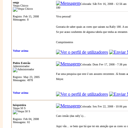
sergy
Colocada: Sáb Fev 16, 2008 - 12:56 am
Vespa Chicco
180
Registo: Feb 15, 2008
Viva pessoal!
Mensagens: 8
Gostaria de saber quais as cores que sairam na Rally 180. A un
Se por acaso souberem de alguma tabela que tenha as restantes
Cumprimentos
Voltar acima
Pedro Estevão
Colocada: Dom Fev 17, 2008 - 7:38 pm
Administrador
Faz uma pesquisa que este é um assunto recorrente. Já foram a
Registo: May 23, 2005
Meyer.
Mensagens: 4978
Voltar acima
luispereira
Colocada: Sex Fev 22, 2008 - 10:06 pm
Vespa 50 S
Caro irmão (das rally´s)...
Registo: Feb 04, 2008
Mensagens: 61
Aqui vão... se bem que há que ter em atenção que as cores so s