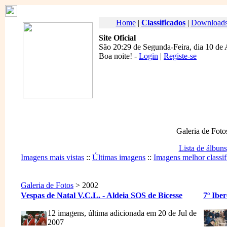
Home
|
Classificados
|
Download
Site Oficial
São 20:29 de Segunda-Feira, dia 10 de
Boa noite
! -
Login
|
Registe-se
Galeria de Foto
Lista de álbuns
Imagens mais vistas
::
Últimas imagens
::
Imagens melhor classif
Galeria de Fotos
> 2002
Vespas de Natal V.C.L. - Aldeia SOS de Bicesse
7º Ibe
12 imagens, última adicionada em 20 de Jul de
2007