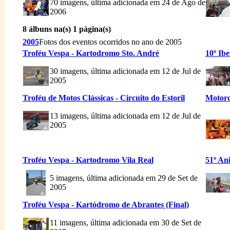
70 imagens, última adicionada em 24 de Ago de
2006
8 álbuns na(s) 1 página(s)
2005
Fotos dos eventos ocorridos no ano de 2005
Troféu Vespa - Kartodromo Sto. André
10º Ib
30 imagens, última adicionada em 12 de Jul de
2005
Troféu de Motos Clássicas - Circuito do Estoril
Motorc
13 imagens, última adicionada em 12 de Jul de
2005
Troféu Vespa - Kartodromo Vila Real
51º An
5 imagens, última adicionada em 29 de Set de
2005
Troféu Vespa - Kartódromo de Abrantes (Final)
11 imagens, última adicionada em 30 de Set de