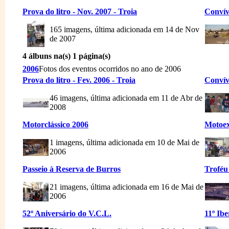
Prova do litro - Nov. 2007 - Troia
Convív
165 imagens, última adicionada em 14 de Nov
de 2007
4 álbuns na(s) 1 página(s)
2006
Fotos dos eventos ocorridos no ano de 2006
Prova do litro - Fev. 2006 - Troia
Convívi
46 imagens, última adicionada em 11 de Abr de
2008
Motorclássico 2006
Motoex
1 imagens, última adicionada em 10 de Mai de
2006
Passeio à Reserva de Burros
Troféu
21 imagens, última adicionada em 16 de Mai de
2006
52º Aniversário do V.C.L.
11º Ib