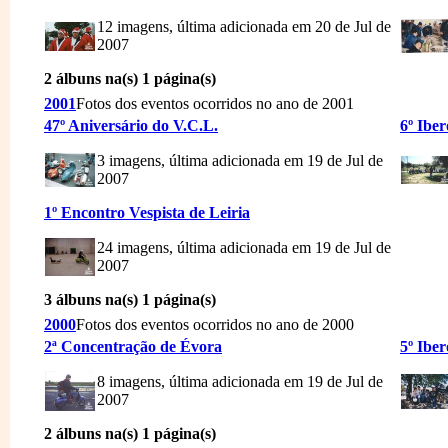
12 imagens, última adicionada em 20 de Jul de
2007
2 álbuns na(s) 1 página(s)
2001
Fotos dos eventos ocorridos no ano de 2001
47º Aniversário do V.C.L.
6º Ibe
3 imagens, última adicionada em 19 de Jul de
2007
1º Encontro Vespista de Leiria
24 imagens, última adicionada em 19 de Jul de
2007
3 álbuns na(s) 1 página(s)
2000
Fotos dos eventos ocorridos no ano de 2000
2ª Concentração de Évora
5º Ibe
8 imagens, última adicionada em 19 de Jul de
2007
2 álbuns na(s) 1 página(s)