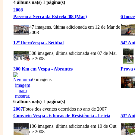
4 álbuns na(s) 1 página(s)
2008
Passeio à Serra da Estrela '08 (Mar)
6 hora
47 imagens, última adicionada em 12 de Mar de
2008
12º IberoVespa - Setúbal
54º An
308 imagens, última adicionada em 07 de Mai
de 2008
300 Km em Vespa - Abrantes
Prova d
0 imagens
6 álbuns na(s) 1 página(s)
2007
Fotos dos eventos ocorridos no ano de 2007
Convívio Vespa - 6 horas de Resistência - Leiria
53º An
106 imagens, última adicionada em 10 de Out
de 2008