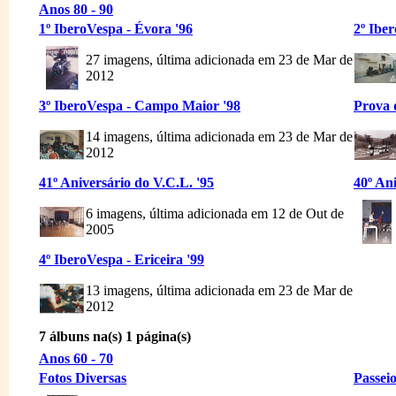
Anos 80 - 90
1º IberoVespa - Évora '96
2º Ibe
27 imagens, última adicionada em 23 de Mar de
2012
3º IberoVespa - Campo Maior '98
Prova d
14 imagens, última adicionada em 23 de Mar de
2012
41º Aniversário do V.C.L. '95
40º Ani
6 imagens, última adicionada em 12 de Out de
2005
4º IberoVespa - Ericeira '99
13 imagens, última adicionada em 23 de Mar de
2012
7 álbuns na(s) 1 página(s)
Anos 60 - 70
Fotos Diversas
Passeio