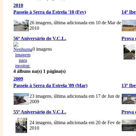
2010
Passeio à Serra da Estrela '10 (Fev)
14º Ib
26 imagens, última adicionada em 10 de Mar de
2010
56º Aniversário do V.C.L.
Prova d
0 imagens
4 álbuns na(s) 1 página(s)
2009
Passeio à Serra da Estrela '09 (Mar)
13º Ib
23 imagens, última adicionada em 17 de Jun de
2009
55º Aniversário do V.C.L.
Prova d
24 imagens, última adicionada em 20 de Fev de
2010