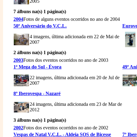
2005
7 álbuns na(s) 1 página(s)
2004
Fotos de alguns eventos ocorridos no ano de 2004
50º Aniversário do V.C.L.
Eurove
4 imagens, última adicionada em 22 de Mai de
2007
2 álbuns na(s) 1 página(s)
2003
Fotos dos eventos ocorridos no ano de 2003
1ª Mega do Sul - Évora
49º An
22 imagens, última adicionada em 20 de Jul de
2007
8º Iberovespa - Nazaré
24 imagens, última adicionada em 23 de Mar de
2012
3 álbuns na(s) 1 página(s)
2002
Fotos dos eventos ocorridos no ano de 2002
Vespas de Natal V.C.L. - Aldeia SOS de Bicesse
7º Ibe