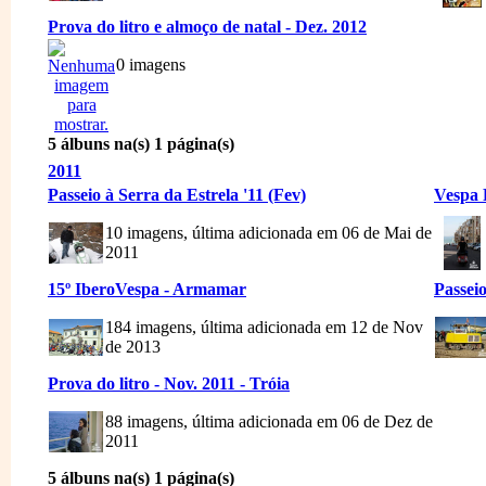
Prova do litro e almoço de natal - Dez. 2012
0 imagens
5 álbuns na(s) 1 página(s)
2011
Passeio à Serra da Estrela '11 (Fev)
Vespa 
10 imagens, última adicionada em 06 de Mai de
2011
15º IberoVespa - Armamar
Passeio
184 imagens, última adicionada em 12 de Nov
de 2013
Prova do litro - Nov. 2011 - Tróia
88 imagens, última adicionada em 06 de Dez de
2011
5 álbuns na(s) 1 página(s)