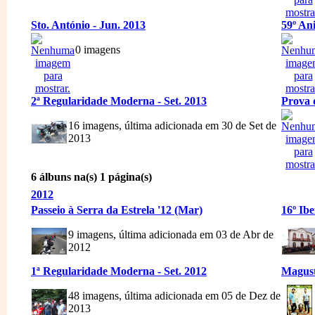
Sto. António - Jun. 2013
59º An
0 imagens
2ª Regularidade Moderna - Set. 2013
Prova d
16 imagens, última adicionada em 30 de Set de
2013
6 álbuns na(s) 1 página(s)
2012
Passeio à Serra da Estrela '12 (Mar)
16º Ib
9 imagens, última adicionada em 03 de Abr de
2012
1ª Regularidade Moderna - Set. 2012
Magust
48 imagens, última adicionada em 05 de Dez de
2013