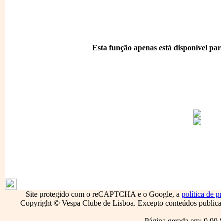
Esta função apenas está disponível para
1796
Site protegido com o reCAPTCHA e o Google, a
política de p
Copyright © Vespa Clube de Lisboa. Excepto conteúdos publicado
Página gerada em: 0.00