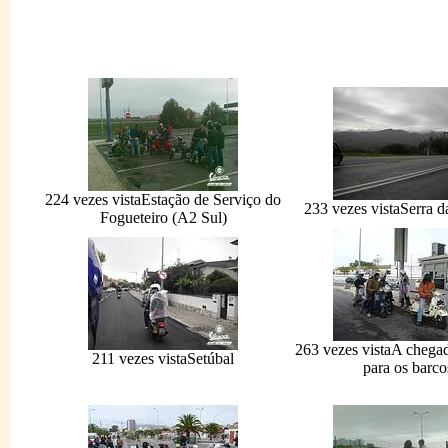
224 vezes vista
Estação de Serviço do
233 vezes vista
Serra d
Fogueteiro (A2 Sul)
263 vezes vista
A chegad
211 vezes vista
Setúbal
para os barco