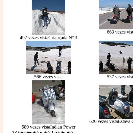
663 vezes vis
497 vezes vista
Criançada Nº 3
566 vezes vista
537 vezes vis
626 vezes vista
Estava 
589 vezes vista
Indian Power
23 imagem(s) na(s) 2 página(s)