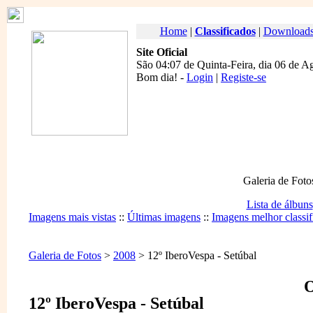
Home
|
Classificados
|
Download
Site Oficial
São 04:07 de Quinta-Feira, dia 06 de A
Bom dia
! -
Login
|
Registe-se
Galeria de Foto
Lista de álbuns
Imagens mais vistas
::
Últimas imagens
::
Imagens melhor classif
Galeria de Fotos
>
2008
> 12º IberoVespa - Setúbal
O
12º IberoVespa - Setúbal