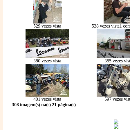
529 vezes vista
538 vezes vista
1 com
380 vezes vista
355 vezes vis
401 vezes vista
597 vezes vis
308 imagem(s) na(s) 21 página(s)