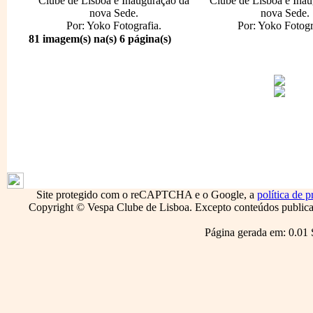
Clube de Lisboa e Inauguração da
Clube de Lisboa e Inau
nova Sede.
nova Sede.
Por: Yoko Fotografia.
Por: Yoko Fotogr
81 imagem(s) na(s) 6 página(s)
1796
Site protegido com o reCAPTCHA e o Google, a
política de p
Copyright © Vespa Clube de Lisboa. Excepto conteúdos publicado
Página gerada em: 0.01