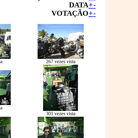
DATA
+
-
VOTAÇÃO
+
-
ta
267 vezes vista
ta
301 vezes vista