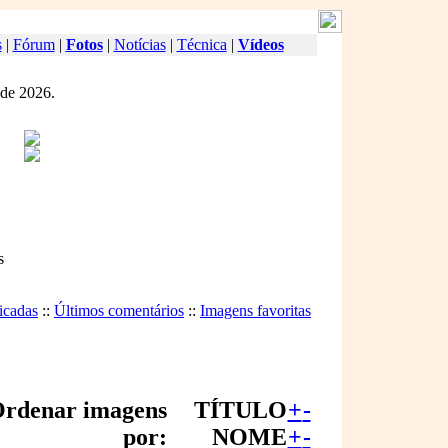
s
|
Fórum
|
Fotos
|
Notícias
|
Técnica
|
Vídeos
 de 2026.
s
icadas
::
Últimos comentários
::
Imagens favoritas
rdenar imagens
TÍTULO
+
-
por:
NOME
+
-