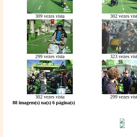
309 vezes vista
302 vezes vis
299 vezes vista
323 vezes vis
302 vezes vista
299 vezes vis
88 imagem(s) na(s) 6 página(s)