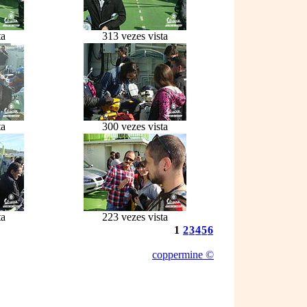
ta
313 vezes vista
ta
300 vezes vista
ta
223 vezes vista
1
2
3
4
5
6
coppermine ©