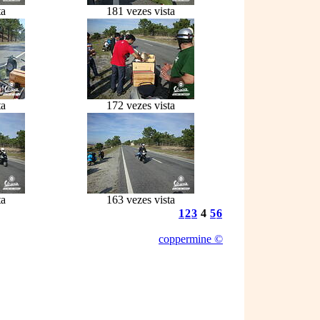
ta
181 vezes vista
ta
172 vezes vista
ta
163 vezes vista
1
2
3
4
5
6
coppermine ©