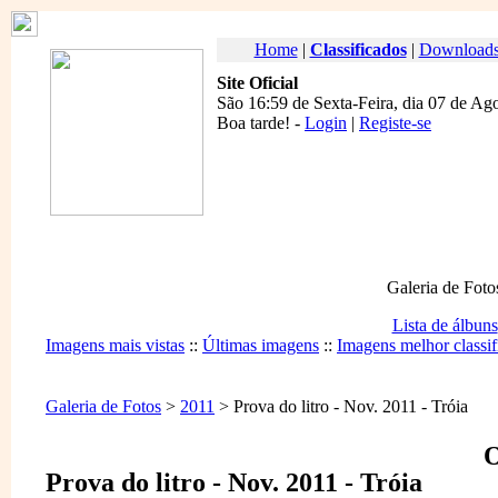
Home
|
Classificados
|
Download
Site Oficial
São 16:59 de Sexta-Feira, dia 07 de Ag
Boa tarde
! -
Login
|
Registe-se
Galeria de Foto
Lista de álbuns
Imagens mais vistas
::
Últimas imagens
::
Imagens melhor classif
Galeria de Fotos
>
2011
> Prova do litro - Nov. 2011 - Tróia
O
Prova do litro - Nov. 2011 - Tróia