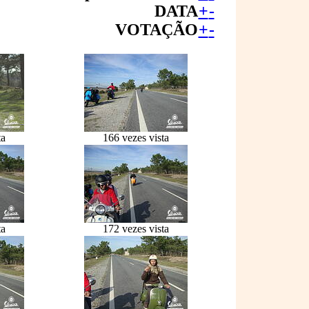
DATA
+
-
VOTAÇÃO
+
-
ta
166 vezes vista
ta
172 vezes vista