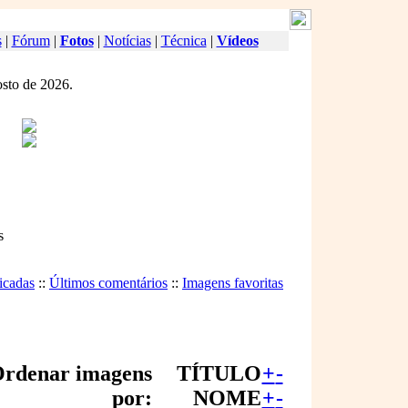
s
|
Fórum
|
Fotos
|
Notícias
|
Técnica
|
Vídeos
osto de 2026.
s
icadas
::
Últimos comentários
::
Imagens favoritas
rdenar imagens
TÍTULO
+
-
por:
NOME
+
-