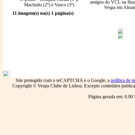
amigos do VCL na fina
Machado (2º) e Vasco (3º)
Vespa em Abran
11 imagem(s) na(s) 1 página(s)
1796
Site protegido com o reCAPTCHA e o Google, a
política de p
Copyright © Vespa Clube de Lisboa. Excepto conteúdos publicado
Página gerada em: 0.00