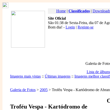
Home
|
Classificados
|
Download
Site Oficial
São 01:38 de Sexta-Feira, dia 07 de Ag
Bom dia
! -
Login
|
Registe-se
Galeria de Foto
Lista de álbuns
Imagens mais vistas
::
Últimas imagens
::
Imagens melhor classif
Galeria de Fotos
>
2005
> Troféu Vespa - Kartódromo de Abrant
O
Troféu Vespa - Kartódromo de