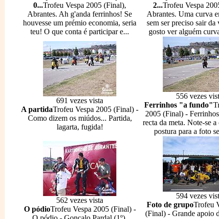
0...
Trofeu Vespa 2005 (Final),
2...
Trofeu Vespa 2005
Abrantes. Ah g'anda ferrinhos! Se
Abrantes. Uma curva 
houvesse um prémio economia, seria
sem ser preciso sair da 
teu! O que conta é participar e...
gosto ver alguém curva
556 vezes vis
691 vezes vista
Ferrinhos "a fundo"
T
A partida
Trofeu Vespa 2005 (Final) -
2005 (Final) - Ferrinho
Como dizem os miúdos... Partida,
recta da meta. Note-se a
lagarta, fugida!
postura para a foto se
594 vezes vis
562 vezes vista
Foto de grupo
Trofeu 
O pódio
Trofeu Vespa 2005 (Final) -
(Final) - Grande apoio 
O pódio - Gonçalo Pardal (1º),