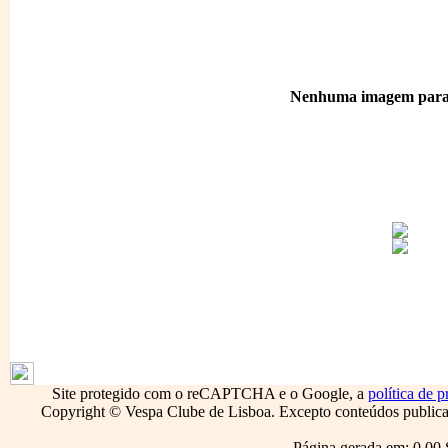
Nenhuma imagem para 
1796
Site protegido com o reCAPTCHA e o Google, a
política de p
Copyright © Vespa Clube de Lisboa. Excepto conteúdos publicado
Página gerada em: 0.00