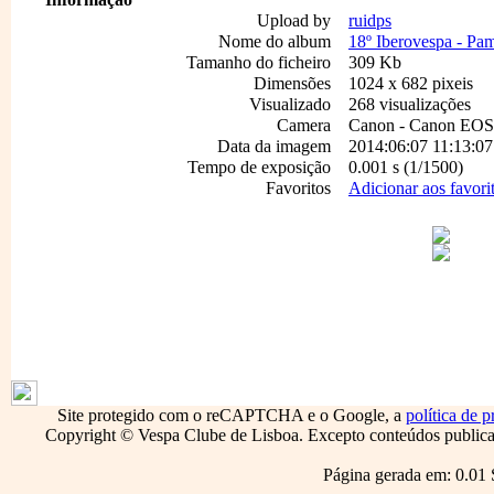
Upload by
ruidps
Nome do album
18º Iberovespa - Pam
Tamanho do ficheiro
309 Kb
Dimensões
1024 x 682 pixeis
Visualizado
268 visualizações
Camera
Canon - Canon EO
Data da imagem
2014:06:07 11:13:07
Tempo de exposição
0.001 s (1/1500)
Favoritos
Adicionar aos favori
1796
Site protegido com o reCAPTCHA e o Google, a
política de p
Copyright © Vespa Clube de Lisboa. Excepto conteúdos publicado
Página gerada em: 0.01