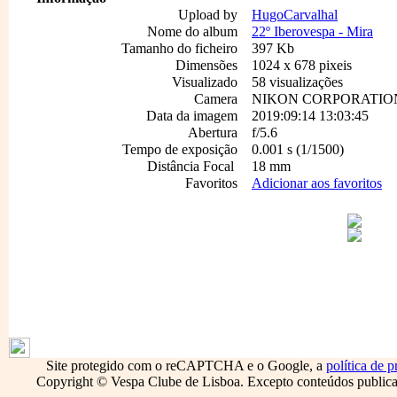
Upload by
HugoCarvalhal
Nome do album
22º Iberovespa - Mira
Tamanho do ficheiro
397 Kb
Dimensões
1024 x 678 pixeis
Visualizado
58 visualizações
Camera
NIKON CORPORATION
Data da imagem
2019:09:14 13:03:45
Abertura
f/5.6
Tempo de exposição
0.001 s (1/1500)
Distância Focal
18 mm
Favoritos
Adicionar aos favoritos
1796
Site protegido com o reCAPTCHA e o Google, a
política de p
Copyright © Vespa Clube de Lisboa. Excepto conteúdos publicado