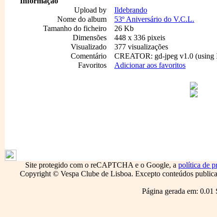
Informação
Upload by
Ildebrando
Nome do album
53º Aniversário do V.C.L.
Tamanho do ficheiro
26 Kb
Dimensões
448 x 336 pixeis
Visualizado
377 visualizações
Comentário
CREATOR: gd-jpeg v1.0 (using I
Favoritos
Adicionar aos favoritos
1796
Site protegido com o reCAPTCHA e o Google, a
política de p
Copyright © Vespa Clube de Lisboa. Excepto conteúdos publicado
Página gerada em: 0.01