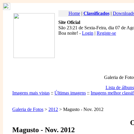
Home
|
Classificados
|
Download
Site Oficial
São 23:21 de Sexta-Feira, dia 07 de Ag
Boa noite
! -
Login
|
Registe-se
Galeria de Foto
Lista de álbuns
Imagens mais vistas
::
Últimas imagens
::
Imagens melhor classif
Galeria de Fotos
>
2012
> Magusto - Nov. 2012
O
Magusto - Nov. 2012