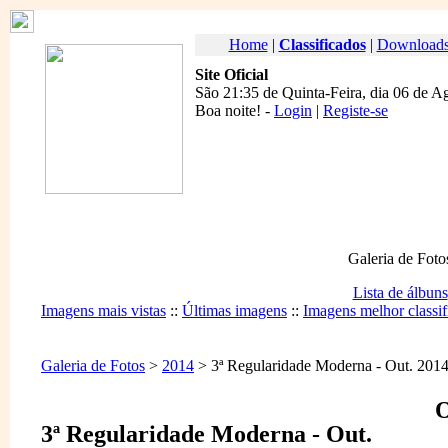
Home
|
Classificados
|
Download
Site Oficial
São 21:35 de Quinta-Feira, dia 06 de A
Boa noite
! -
Login
|
Registe-se
Galeria de Foto
Lista de álbuns
Imagens mais vistas
::
Últimas imagens
::
Imagens melhor classif
Galeria de Fotos
>
2014
> 3ª Regularidade Moderna - Out. 201
O
3ª Regularidade Moderna - Out.