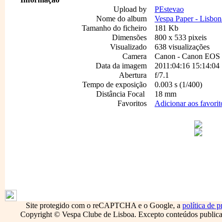
Upload by
PEstevao
Nome do album
Vespa Paper - Lisbona
Tamanho do ficheiro
181 Kb
Dimensões
800 x 533 pixeis
Visualizado
638 visualizações
Camera
Canon - Canon EO
Data da imagem
2011:04:16 15:14:04
Abertura
f/7.1
Tempo de exposição
0.003 s (1/400)
Distância Focal
18 mm
Favoritos
Adicionar aos favorit
1796
Site protegido com o reCAPTCHA e o Google, a
política de p
Copyright © Vespa Clube de Lisboa. Excepto conteúdos publicado