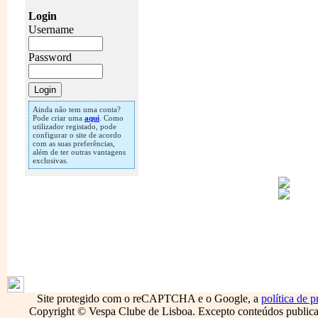
Login
Username
Password
Ainda não tem uma conta?
Pode criar uma
aqui
. Como
utilizador registado, pode
configurar o site de acordo
com as suas preferências,
além de ter outras vantagens
exclusivas.
1796
Site protegido com o reCAPTCHA e o Google, a
política de p
Copyright © Vespa Clube de Lisboa. Excepto conteúdos publicado