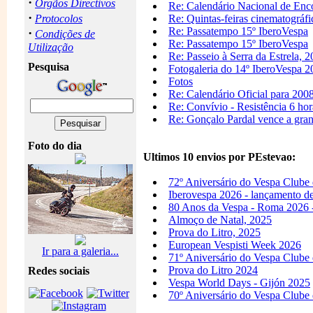
·
Orgãos Directivos
Re: Calendário Nacional de Enc
·
Protocolos
Re: Quintas-feiras cinematográfi
Re: Passatempo 15º IberoVespa
·
Condições de
Re: Passatempo 15º IberoVespa
Utilização
Re: Passeio à Serra da Estrela, 
Pesquisa
Fotogaleria do 14º IberoVespa 2
Fotos
Re: Calendário Oficial para 200
Re: Convívio - Resistência 6 ho
Re: Gonçalo Pardal vence a gran
Foto do dia
Ultimos 10 envios por PEstevao:
72º Aniversário do Vespa Clube
Iberovespa 2026 - lançamento de 
80 Anos da Vespa - Roma 2026 -
Almoço de Natal, 2025
Prova do Litro, 2025
European Vespisti Week 2026
Ir para a galeria...
71º Aniversário do Vespa Clube
Prova do Litro 2024
Redes sociais
Vespa World Days - Gijón 2025
70º Aniversário do Vespa Clube