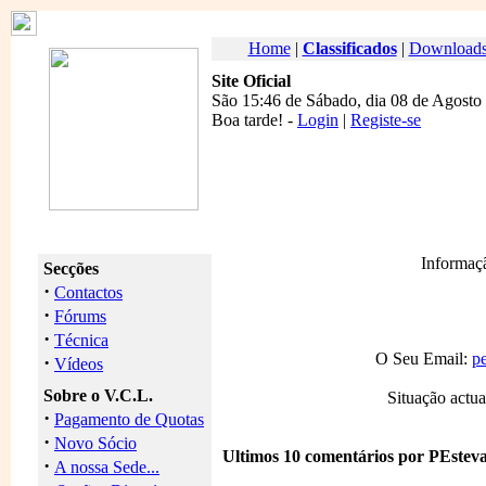
Home
|
Classificados
|
Download
Site Oficial
São 15:46 de Sábado, dia 08 de Agosto
Boa tarde
! -
Login
|
Registe-se
Informaç
Secções
·
Contactos
·
Fórums
·
Técnica
O Seu Email:
p
·
Vídeos
Sobre o V.C.L.
Situação actua
·
Pagamento de Quotas
·
Novo Sócio
Ultimos 10 comentários por PEstev
·
A nossa Sede...