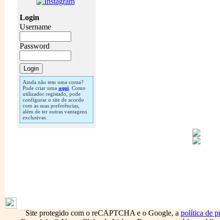
Login
Username
Password
Ainda não tem uma conta?
Pode criar uma
aqui
. Como
utilizador registado, pode
configurar o site de acordo
com as suas preferências,
além de ter outras vantagens
exclusivas.
1796
Site protegido com o reCAPTCHA e o Google, a
política de p