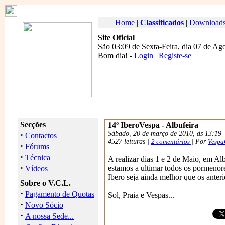
Home
|
Classificados
|
Download
Site Oficial
São 03:09 de Sexta-Feira, dia 07 de Ag
Bom dia
! -
Login
|
Registe-se
Secções
14º IberoVespa - Albufeira
·
Sábado, 20 de março de 2010, às 13:19
Contactos
4527 leituras |
2 comentários
| Por
Vespa
·
Fórums
·
Técnica
A realizar dias 1 e 2 de Maio, em Alb
·
estamos a ultimar todos os pormenore
Vídeos
Ibero seja ainda melhor que os anteri
Sobre o V.C.L.
·
Pagamento de Quotas
Sol, Praia e Vespas...
·
Novo Sócio
·
A nossa Sede...