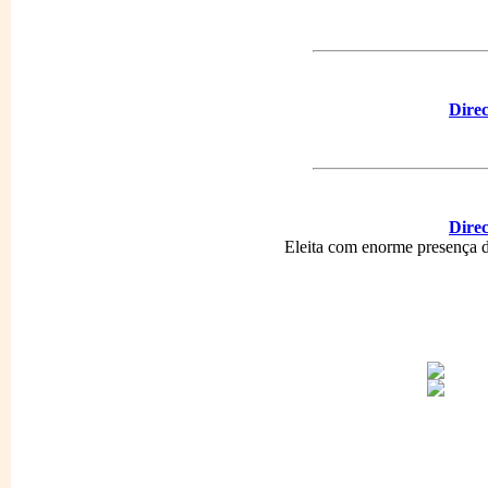
Direc
Direc
Eleita com enorme presença d