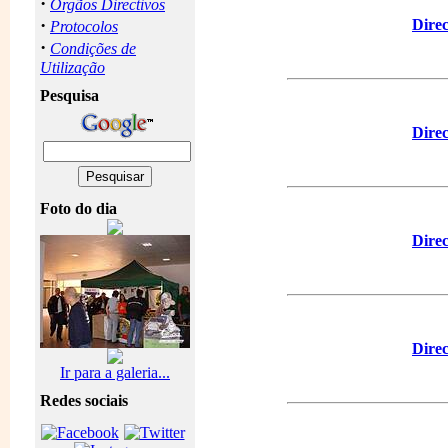
·
Orgãos Directivos
·
Direc
Protocolos
·
Condições de
Utilização
Pesquisa
Direc
Foto do dia
Direc
Direc
Ir para a galeria...
Redes sociais