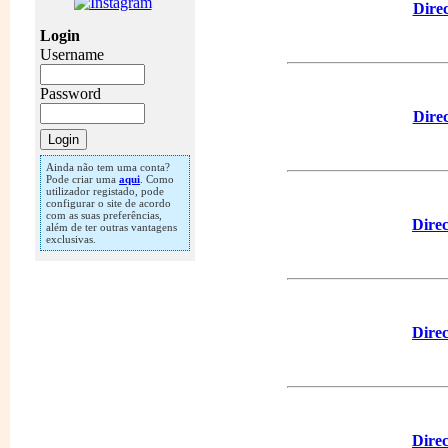
Direc
Login
Username
Password
Direc
Ainda não tem uma conta?
Pode criar uma
aqui
. Como
utilizador registado, pode
configurar o site de acordo
com as suas preferências,
Direc
além de ter outras vantagens
exclusivas.
Direc
Direc