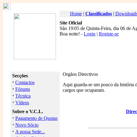
Home
|
Classificados
|
Download
Site Oficial
São 19:05 de Quinta-Feira, dia 06 de A
Boa noite
! -
Login
|
Registe-se
Orgãos Directivos
Secções
·
Contactos
Aqui guarda-se um pouco da história d
·
Fórums
cargos que ocuparam.
·
Técnica
·
Vídeos
Sobre o V.C.L.
Direc
·
Pagamento de Quotas
·
Novo Sócio
·
A nossa Sede...