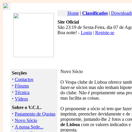
Home
|
Classificados
|
Download
Site Oficial
São 23:19 de Sexta-Feira, dia 07 de Ag
Boa noite
! -
Login
|
Registe-se
Novo Sócio
Secções
·
Contactos
O Vespa clube de Lisboa oferece tamb
·
Fórums
fazer-se sócios mas não tenham hipotes
·
Técnica
do clube. Não é propriamente uma prop
·
mas facilita as coisas.
Vídeos
Sobre o V.C.L.
O proponente a sócio só tem que faze
·
Pagamento de Quotas
imprimir, preencher devidamente e de 
proponente, juntando-lhe 2 fotos a cor
·
Novo Sócio
de Lisboa
com os valores indicados e 
·
A nossa Sede...
proposta.