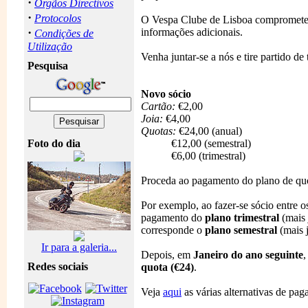
·
Orgãos Directivos
·
Protocolos
O Vespa Clube de Lisboa compromete-se
·
informações adicionais.
Condições de
Utilização
Venha juntar-se a nós e tire partido de
Pesquisa
Novo sócio
Cartão:
€2,00
Joia:
€4,00
Quotas:
€24,00 (anual)
Foto do dia
€12,00 (semestral)
€6,00 (trimestral)
Proceda ao pagamento do plano de quo
Por exemplo, ao fazer-se sócio entre 
pagamento do
plano trimestral
(mais 
corresponde o
plano semestral
(mais j
Ir para a galeria...
Depois, em
Janeiro do ano seguinte
,
Redes sociais
quota (€24)
.
Veja
aqui
as várias alternativas de pag