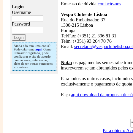
Em caso de dúvida
contacte-nos
.
Login
Username
Vespa Clube de Lisboa
Rua do Embaixador, 37
Password
1300-215 Lisboa
Portugal
Tel/Fax: (+351) 21 396 81 31
Telm: (+351) 93 264 70 76
Ainda não tem uma conta?
Email:
secretaria@vespaclubelisboa.pt
Pode criar uma
aqui
. Como
utilizador registado, pode
configurar o site de acordo
com as suas preferências,
Nota:
os pagamentos semestral e trimes
além de ter outras vantagens
exclusivas.
inscreverem sejam abrangidos pelos e
Para todos os outros casos, incluindo s
exclusivamente o pagamento de quota 
Faça
aqui download da proposta de só
Para obter o Ac