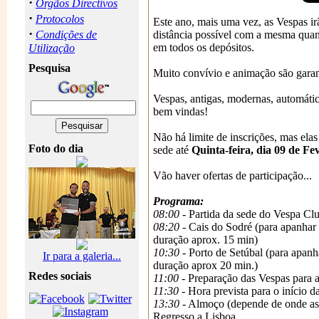
·
Orgãos Directivos
·
Protocolos
Este ano, mais uma vez, as Vespas ir
·
Condições de
distância possível com a mesma quan
em todos os depósitos.
Utilização
Pesquisa
Muito convívio e animação são garan
Vespas, antigas, modernas, automátic
bem vindas!
Não há limite de inscrições, mas ela
Foto do dia
sede até
Quinta-feira, dia 09 de Fe
Vão haver ofertas de participação...
Programa:
08:00
- Partida da sede do Vespa Cl
08:20
- Cais do Sodré (para apanhar
duração aprox. 15 min)
10:30
- Porto de Setúbal (para apanh
Ir para a galeria...
duração aprox 20 min.)
Redes sociais
11:00
- Preparação das Vespas para 
11:30
- Hora prevista para o início d
13:30
- Almoço (depende de onde as 
Regresso a Lisboa