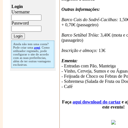
Login
Outras informações:
Username
Barco Cais do Sodré-Cacilhas:
1,50€
Password
+ 0,70€ (passageiro)
Barco Setúbal Tróia:
3,40€ (mota e 
(passageiro)
Ainda não tem uma conta?
Pode criar uma
aqui
. Como
Inscrição e almoço:
13€
utilizador registado, pode
configurar o site de acordo
com as suas preferências,
Ementa:
além de ter outras vantagens
exclusivas.
- Entradas com Pão, Manteiga
- Vinho, Cerveja, Sumos e ou Águas
- Feijoada de Choco ou Febras de P
- Sobremesa (Salada de Fruta ou Do
- Café
Faça
aqui download do cartaz
e a
este evento!