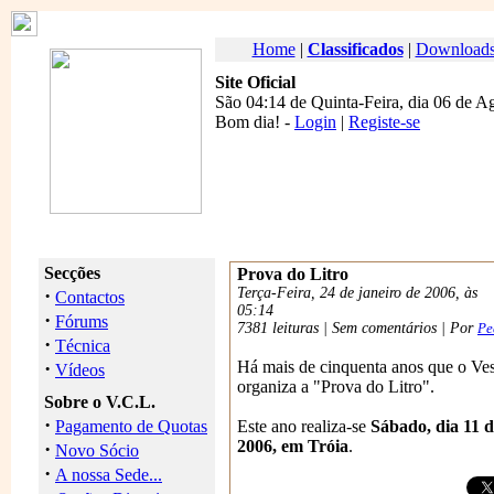
Home
|
Classificados
|
Download
Site Oficial
São 04:14 de Quinta-Feira, dia 06 de A
Bom dia
! -
Login
|
Registe-se
Secções
Prova do Litro
·
Terça-Feira, 24 de janeiro de 2006, às
Contactos
05:14
·
Fórums
7381 leituras | Sem comentários | Por
Pe
·
Técnica
·
Há mais de cinquenta anos que o Ve
Vídeos
organiza a "Prova do Litro".
Sobre o V.C.L.
·
Pagamento de Quotas
Este ano realiza-se
Sábado, dia 11 d
2006, em Tróia
.
·
Novo Sócio
·
A nossa Sede...