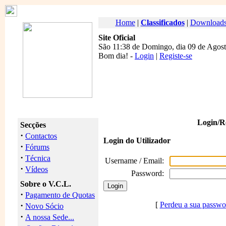
Home
|
Classificados
|
Download
Site Oficial
São 11:38 de Domingo, dia 09 de Agost
Bom dia
! -
Login
|
Registe-se
Login/Re
Secções
·
Contactos
Login do Utilizador
·
Fórums
·
Técnica
Username / Email:
·
Vídeos
Password:
Sobre o V.C.L.
·
Pagamento de Quotas
·
[
Perdeu a sua passwo
Novo Sócio
·
A nossa Sede...