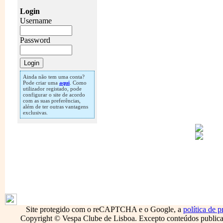
Login
Username
Password
Ainda não tem uma conta?
Pode criar uma
aqui
. Como
utilizador registado, pode
configurar o site de acordo
com as suas preferências,
além de ter outras vantagens
exclusivas.
1796
Site protegido com o reCAPTCHA e o Google, a
política de p
Copyright © Vespa Clube de Lisboa. Excepto conteúdos publicado