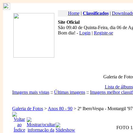
Home
|
Classificados
|
Download
Site Oficial
São 09:40 de Quinta-Feira, dia 06 de A
Bom dia
! -
Login
|
Registe-se
Galeria de Foto
Lista de álbuns
Imagens mais vistas
::
Últimas imagens
::
Imagens melhor classif
Galeria de Fotos
>
Anos 80 - 90
> 2º IberoVespa - Montargil '97
FOTO 1