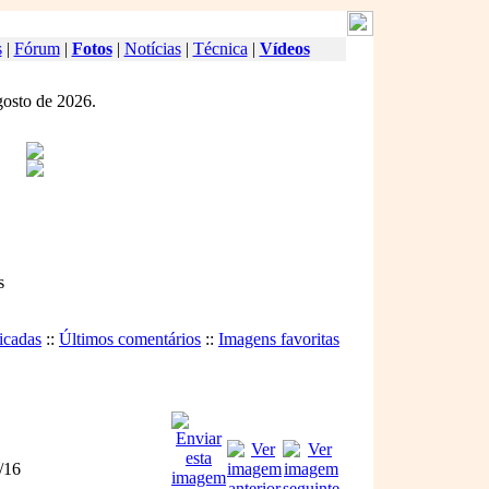
s
|
Fórum
|
Fotos
|
Notícias
|
Técnica
|
Vídeos
gosto de 2026.
s
icadas
::
Últimos comentários
::
Imagens favoritas
/16