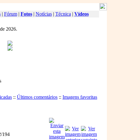
s
|
Fórum
|
Fotos
|
Notícias
|
Técnica
|
Vídeos
 de 2026.
s
icadas
::
Últimos comentários
::
Imagens favoritas
/194