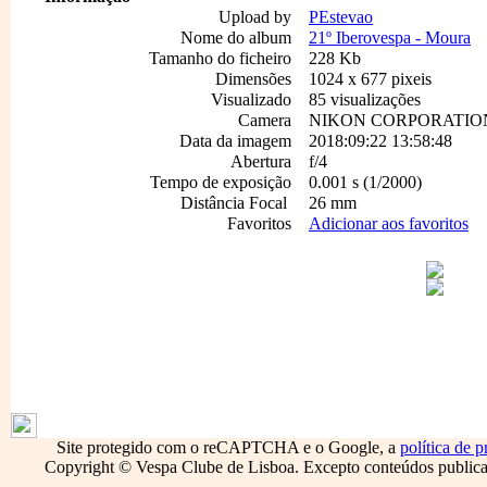
Upload by
PEstevao
Nome do album
21º Iberovespa - Moura
Tamanho do ficheiro
228 Kb
Dimensões
1024 x 677 pixeis
Visualizado
85 visualizações
Camera
NIKON CORPORATION
Data da imagem
2018:09:22 13:58:48
Abertura
f/4
Tempo de exposição
0.001 s (1/2000)
Distância Focal
26 mm
Favoritos
Adicionar aos favoritos
1796
Site protegido com o reCAPTCHA e o Google, a
política de p
Copyright © Vespa Clube de Lisboa. Excepto conteúdos publicado