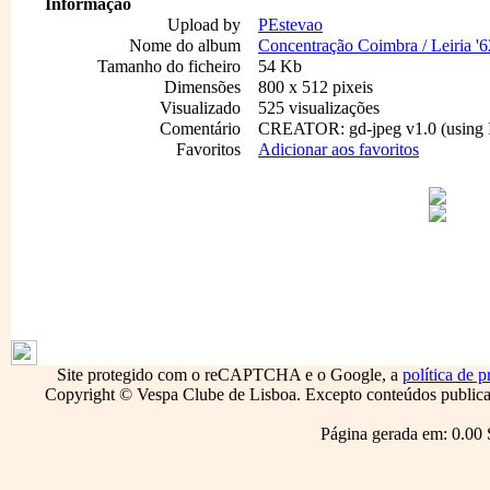
Informação
Upload by
PEstevao
Nome do album
Concentração Coimbra / Leiria '6
Tamanho do ficheiro
54 Kb
Dimensões
800 x 512 pixeis
Visualizado
525 visualizações
Comentário
CREATOR: gd-jpeg v1.0 (using I
Favoritos
Adicionar aos favoritos
1796
Site protegido com o reCAPTCHA e o Google, a
política de p
Copyright © Vespa Clube de Lisboa. Excepto conteúdos publicado
Página gerada em: 0.00