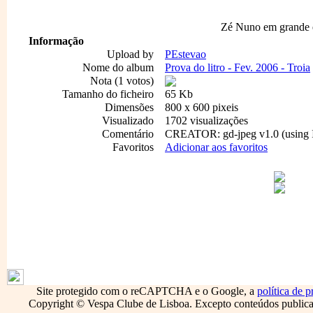
Zé Nuno em grande e
Informação
Upload by
PEstevao
Nome do album
Prova do litro - Fev. 2006 - Troia
Nota (1 votos)
Tamanho do ficheiro
65 Kb
Dimensões
800 x 600 pixeis
Visualizado
1702 visualizações
Comentário
CREATOR: gd-jpeg v1.0 (using I
Favoritos
Adicionar aos favoritos
1796
Site protegido com o reCAPTCHA e o Google, a
política de p
Copyright © Vespa Clube de Lisboa. Excepto conteúdos publicado