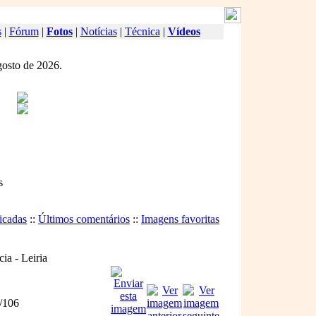
s
|
Fórum
|
Fotos
|
Notícias
|
Técnica
|
Vídeos
gosto de 2026.
s
icadas
::
Últimos comentários
::
Imagens favoritas
ia - Leiria
/106