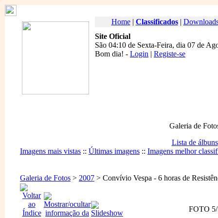
Home
|
Classificados
|
Download
Site Oficial
São 04:10 de Sexta-Feira, dia 07 de Ag
Bom dia
! -
Login
|
Registe-se
Galeria de Foto
Lista de álbuns
Imagens mais vistas
::
Últimas imagens
::
Imagens melhor classif
Galeria de Fotos
>
2007
> Convívio Vespa - 6 horas de Resistênc
FOTO 5/