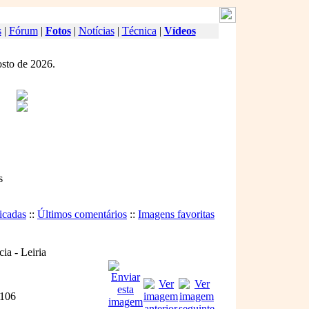
s
|
Fórum
|
Fotos
|
Notícias
|
Técnica
|
Vídeos
osto de 2026.
s
icadas
::
Últimos comentários
::
Imagens favoritas
ia - Leiria
106